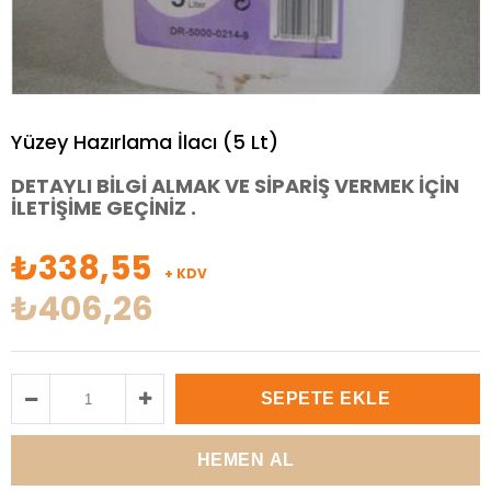
Yüzey Hazırlama İlacı (5 Lt)
DETAYLI BİLGİ ALMAK VE SİPARİŞ VERMEK İÇİN
İLETİŞİME GEÇİNİZ .
₺338,55
+ KDV
₺406,26