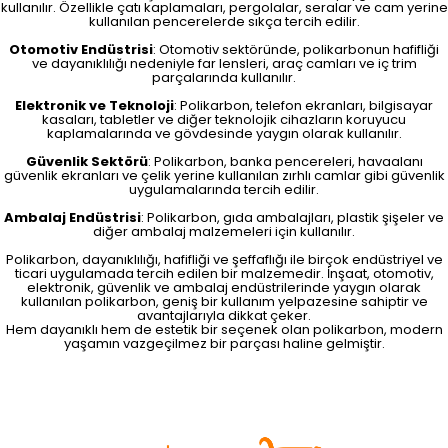
kullanılır. Özellikle çatı kaplamaları, pergolalar, seralar ve cam yerine
kullanılan pencerelerde sıkça tercih edilir.
Otomotiv Endüstrisi
: Otomotiv sektöründe, polikarbonun hafifliği
ve dayanıklılığı nedeniyle far lensleri, araç camları ve iç trim
parçalarında kullanılır.
Elektronik ve Teknoloji
: Polikarbon, telefon ekranları, bilgisayar
kasaları, tabletler ve diğer teknolojik cihazların koruyucu
kaplamalarında ve gövdesinde yaygın olarak kullanılır.
Güvenlik Sektörü
: Polikarbon, banka pencereleri, havaalanı
güvenlik ekranları ve çelik yerine kullanılan zırhlı camlar gibi güvenlik
uygulamalarında tercih edilir.
Ambalaj Endüstrisi
: Polikarbon, gıda ambalajları, plastik şişeler ve
diğer ambalaj malzemeleri için kullanılır.
Polikarbon, dayanıklılığı, hafifliği ve şeffaflığı ile birçok endüstriyel ve
ticari uygulamada tercih edilen bir malzemedir. İnşaat, otomotiv,
elektronik, güvenlik ve ambalaj endüstrilerinde yaygın olarak
kullanılan polikarbon, geniş bir kullanım yelpazesine sahiptir ve
avantajlarıyla dikkat çeker.
Hem dayanıklı hem de estetik bir seçenek olan polikarbon, modern
yaşamın vazgeçilmez bir parçası haline gelmiştir.