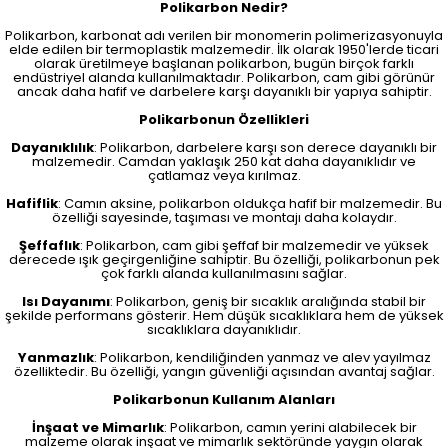
Polikarbon Nedir?
Polikarbon, karbonat adı verilen bir monomerin polimerizasyonuyla
elde edilen bir termoplastik malzemedir. İlk olarak 1950'lerde ticari
olarak üretilmeye başlanan polikarbon, bugün birçok farklı
endüstriyel alanda kullanılmaktadır. Polikarbon, cam gibi görünür
ancak daha hafif ve darbelere karşı dayanıklı bir yapıya sahiptir.
Polikarbonun Özellikleri
Dayanıklılık
: Polikarbon, darbelere karşı son derece dayanıklı bir
malzemedir. Camdan yaklaşık 250 kat daha dayanıklıdır ve
çatlamaz veya kırılmaz.
Hafiflik
: Camın aksine, polikarbon oldukça hafif bir malzemedir. Bu
özelliği sayesinde, taşıması ve montajı daha kolaydır.
Şeffaflık
: Polikarbon, cam gibi şeffaf bir malzemedir ve yüksek
derecede ışık geçirgenliğine sahiptir. Bu özelliği, polikarbonun pek
çok farklı alanda kullanılmasını sağlar.
Isı Dayanımı
: Polikarbon, geniş bir sıcaklık aralığında stabil bir
şekilde performans gösterir. Hem düşük sıcaklıklara hem de yüksek
sıcaklıklara dayanıklıdır.
Yanmazlık
: Polikarbon, kendiliğinden yanmaz ve alev yayılmaz
özelliktedir. Bu özelliği, yangın güvenliği açısından avantaj sağlar.
Polikarbonun Kullanım Alanları
İnşaat ve Mimarlık
: Polikarbon, camın yerini alabilecek bir
malzeme olarak inşaat ve mimarlık sektöründe yaygın olarak