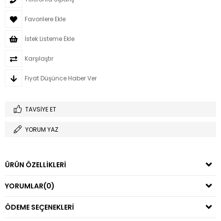
Favorilere Ekle
İstek Listeme Ekle
Karşılaştır
Fiyat Düşünce Haber Ver
TAVSIYE ET
YORUM YAZ
ÜRÜN ÖZELLIKLERI
YORUMLAR
(0)
ÖDEME SEÇENEKLERI