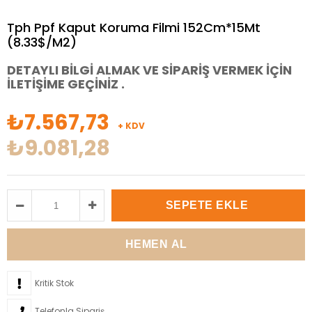
Tph Ppf Kaput Koruma Filmi 152Cm*15Mt
(8.33$/M2)
DETAYLI BİLGİ ALMAK VE SİPARİŞ VERMEK İÇİN
İLETİŞİME GEÇİNİZ .
₺7.567,73
+ KDV
₺9.081,28
Kritik Stok
Telefonla Sipariş