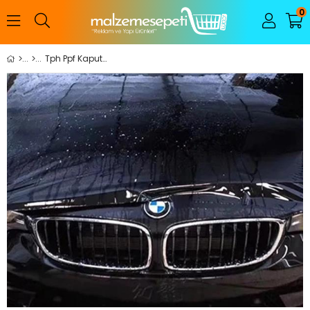
0
Tph Ppf Kaput Koruma Filmi 152Cm*15Mt (8.33$/M2)