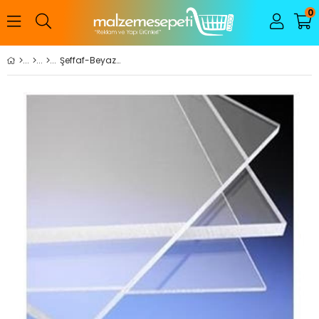
0
Şeffaf-Beyaz-Rakı Dökme Pleksi Levha (150*300 Cm)