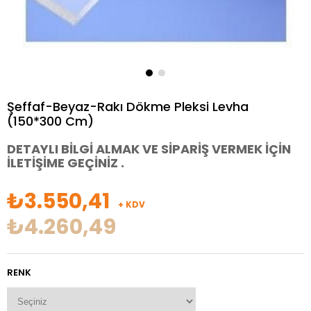
Şeffaf-Beyaz-Rakı Dökme Pleksi Levha
(150*300 Cm)
DETAYLI BİLGİ ALMAK VE SİPARİŞ VERMEK İÇİN
İLETİŞİME GEÇİNİZ .
₺3.550,41
+ KDV
₺4.260,49
RENK