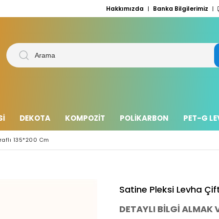
Hakkımızda
Banka Bilgilerimiz
Sİ
DEKOTA
KOMPOZİT
POLİKARBON
PET-G L
araflı 135*200 Cm
Satine Pleksi Levha Çif
DETAYLI BİLGİ ALMAK V