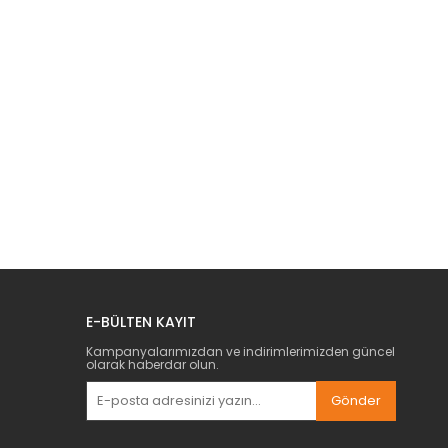
E-BÜLTEN KAYIT
Kampanyalarımızdan ve indirimlerimizden güncel
olarak haberdar olun.
Gönder