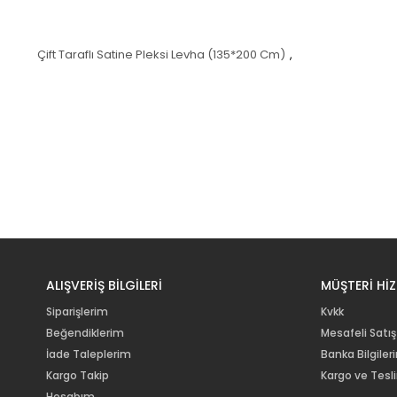
Çift Taraflı Satine Pleksi Levha (135*200 Cm)
,
ALIŞVERİŞ BİLGİLERİ
MÜŞTERİ HİZ
Siparişlerim
Kvkk
Beğendiklerim
Mesafeli Satış
İade Taleplerim
Banka Bilgiler
Kargo Takip
Kargo ve Tesl
Hesabım