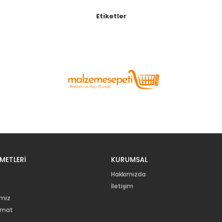
Etiketler
METLERİ
KURUMSAL
Hakkımızda
İletişim
imiz
imat