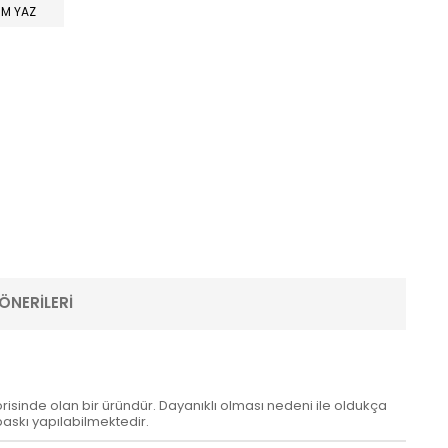
M YAZ
ÖNERILERI
orisinde olan bir üründür. Dayanıklı olması nedeni ile oldukça
askı yapılabilmektedir.