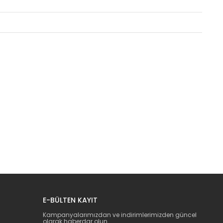
E-BÜLTEN KAYIT
Kampanyalarımızdan ve indirimlerimizden güncel
olarak haberdar olun.