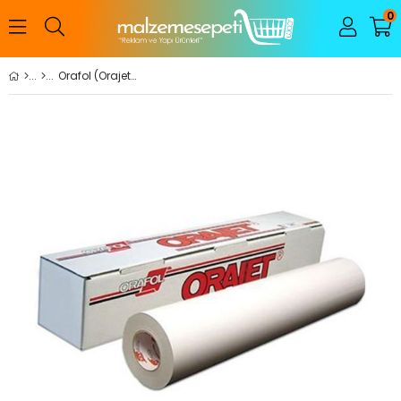
0
Orafol (Orajet) 3641 Beyaz Baskı Folyosu M2 Fiyatıdır