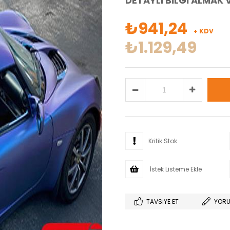
DETAYLI BİLGİ ALMAK V
₺941,24
+ KDV
₺1.129,49
Kritik Stok
İstek Listeme Ekle
TAVSIYE ET
YORU