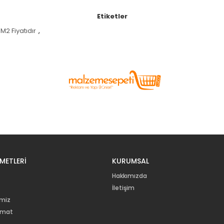
Etiketler
M2 Fiyatıdır
,
METLERİ
KURUMSAL
Hakkımızda
İletişim
imiz
imat