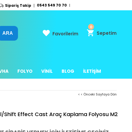
0543 549 70 70
Sipariş Takip
0
Sepetim
Favorilerim
EVHA
FOLYO
VİNİL
BLOG
İLETİŞİM
< < Önceki Sayfaya Dön
l/Shift Effect Cast Araç Kaplama Folyosu M2