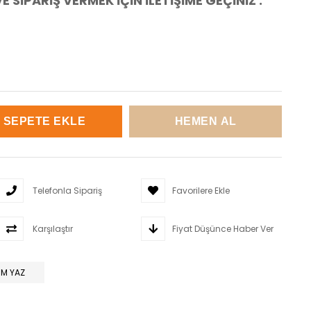
E SİPARİŞ VERMEK İÇİN İLETİŞİME GEÇİNİZ .
Telefonla Sipariş
Favorilere Ekle
Karşılaştır
Fiyat Düşünce Haber Ver
M YAZ