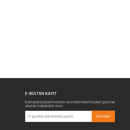
E-BÜLTEN KAYIT
Kampanyalarımızdan ve indirimlerimizden güncel
olarak haberdar olun.
Gönder