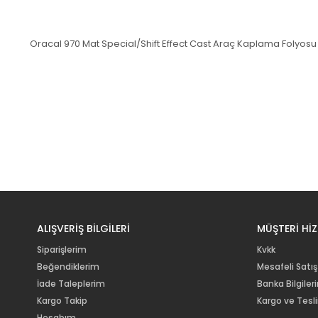
Oracal 970 Mat Special/Shift Effect Cast Araç Kaplama Folyosu 
ALIŞVERİŞ BİLGİLERİ
MÜŞTERİ HİZ
Siparişlerim
Kvkk
Beğendiklerim
Mesafeli Satış
İade Taleplerim
Banka Bilgiler
Kargo Takip
Kargo ve Tesl
Hesabım