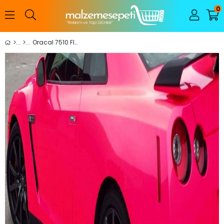
0
Oracal 7510 Floresan (Fosforlu) ( 2 Yıllık Cast ) M2 Fiyatıdır