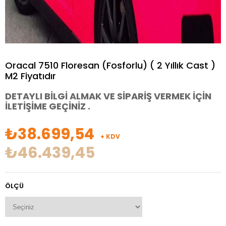
Oracal 7510 Floresan (Fosforlu) ( 2 Yıllık Cast )
M2 Fiyatıdır
DETAYLI BİLGİ ALMAK VE SİPARİŞ VERMEK İÇİN
İLETİŞİME GEÇİNİZ .
₺38.699,54
+ KDV
₺46.439,45
ÖLÇÜ