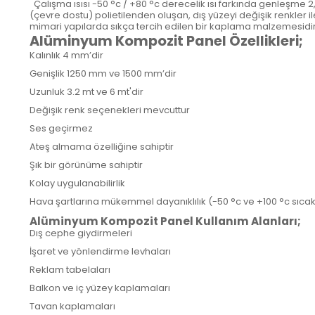
Çalışma ısısı -50 °c / +80 °c derecelik ısı farkında genleşme 
(çevre dostu) polietilenden oluşan, dış yüzeyi değişik renkle
mimari yapılarda sıkça tercih edilen bir kaplama malzemesidir
Alüminyum Kompozit Panel Özellikleri;
Kalınlık 4 mm’dir
Genişlik 1250 mm ve 1500 mm’dir
Uzunluk 3.2 mt ve 6 mt'dir
Değişik renk seçenekleri mevcuttur
Ses geçirmez
Ateş almama özelliğine sahiptir
Şık bir görünüme sahiptir
Kolay uygulanabilirlik
Hava şartlarına mükemmel dayanıklılık (-50 °c ve +100 °c sıca
Alüminyum Kompozit Panel Kullanım Alanları;
Dış cephe giydirmeleri
İşaret ve yönlendirme levhaları
Reklam tabelaları
Balkon ve iç yüzey kaplamaları
Tavan kaplamaları