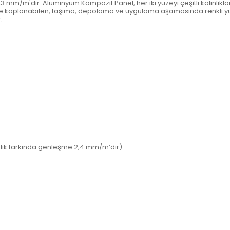
2,3 mm/m'dir. Alüminyum Kompozit Panel, her iki yüzeyi çeşitli kalınlı
r ile kaplanabilen, taşıma, depolama ve uygulama aşamasında renkli yü
.
klık farkında genleşme 2,4 mm/m’dir)