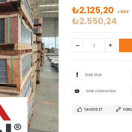
₺2.125,20
+ KDV
₺2.550,24
Kritik Stok
İstek Listeme Ekle
TAVSIYE ET
YORU