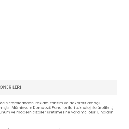
ÖNERILERI
e sistemlerinden, reklam, tanıtım ve dekoratif amaçlı
ir. Alüminyum Kompozit Paneller ileri teknoloji ile üretilmiş
örünüm ve modern çizgiler üretilmesine yardımcı olur. Binaların