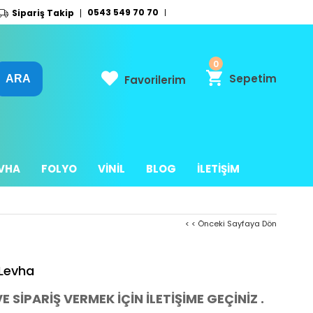
0543 549 70 70
Sipariş Takip
0
Sepetim
Favorilerim
EVHA
FOLYO
VİNİL
BLOG
İLETİŞİM
< < Önceki Sayfaya Dön
Levha
E SİPARİŞ VERMEK İÇİN İLETİŞİME GEÇİNİZ .