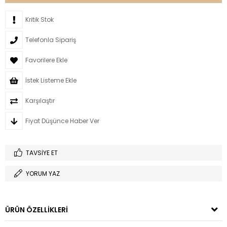
Kritik Stok
Telefonla Sipariş
Favorilere Ekle
İstek Listeme Ekle
Karşılaştır
Fiyat Düşünce Haber Ver
TAVSIYE ET
YORUM YAZ
ÜRÜN ÖZELLIKLERI