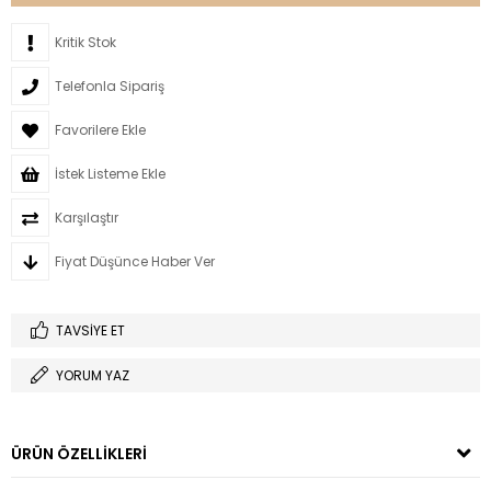
Kritik Stok
Telefonla Sipariş
Favorilere Ekle
İstek Listeme Ekle
Karşılaştır
Fiyat Düşünce Haber Ver
TAVSIYE ET
YORUM YAZ
ÜRÜN ÖZELLIKLERI